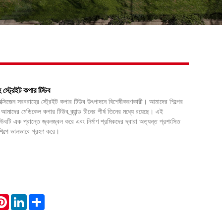
Live
াহ স্ট্রেইট কপার টিউব
ীয় অক্সিজেন সরবরাহের স্ট্রেইট কপার টিউব উৎপাদনে বিশেষীকরণকারী। আমাদের শিল্পের
 আমাদের মেডিকেল কপার টিউব ব্র্যান্ড চীনের শীর্ষ তিনের মধ্যে রয়েছে। এই
িউবটি এক প্রান্তে জ্বলজ্বল করে এবং নির্মাণ শ্রমিকদের দ্বারা অত্যন্ত প্রশংসিত
ে শিল্পে ভালভাবে গ্রহণ করে।
atsApp
Pinterest
LinkedIn
Share