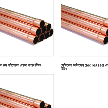
িং রুম পরিশোধন সোজা কপার টিউব
মেডিকেল অক্সিজেন degreased সো
টিউব