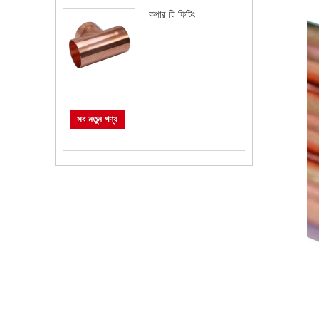
কপার টি ফিটিং
সব নতুন পণ্য