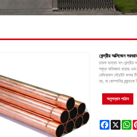
কেন্দ্রীয় অক্সিজেন সরবর
চায়না হংফ্যাং হল কেন্দ্র
সমৃদ্ধ অভিজ্ঞতা রয়েছে এবং
মেডিক্যাল স্ট্রেইট কপার ট
হয়, যা কোম্পানির ব্র্যান্ডক
অনুসন্ধান পাঠান
Facebook
X
Wh