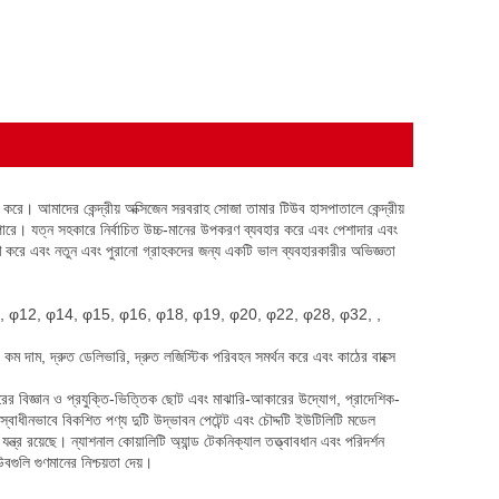
 করে। আমাদের কেন্দ্রীয় অক্সিজেন সরবরাহ সোজা তামার টিউব হাসপাতালে কেন্দ্রীয়
 পারে। যত্ন সহকারে নির্বাচিত উচ্চ-মানের উপকরণ ব্যবহার করে এবং পেশাদার এবং
ূরণ করে এবং নতুন এবং পুরানো গ্রাহকদের জন্য একটি ভাল ব্যবহারকারীর অভিজ্ঞতা
েছে: φ8, φ10, φ12, φ14, φ15, φ16, φ18, φ19, φ20, φ22, φ28, φ32, ,
 দাম, দ্রুত ডেলিভারি, দ্রুত লজিস্টিক পরিবহন সমর্থন করে এবং কাঠের বাক্সে
ের বিজ্ঞান ও প্রযুক্তি-ভিত্তিক ছোট এবং মাঝারি-আকারের উদ্যোগ, প্রাদেশিক-
বাধীনভাবে বিকশিত পণ্য দুটি উদ্ভাবন পেটেন্ট এবং চৌদ্দটি ইউটিলিটি মডেল
যন্ত্র রয়েছে। ন্যাশনাল কোয়ালিটি অ্যান্ড টেকনিক্যাল তত্ত্বাবধান এবং পরিদর্শন
বগুলি গুণমানের নিশ্চয়তা দেয়।