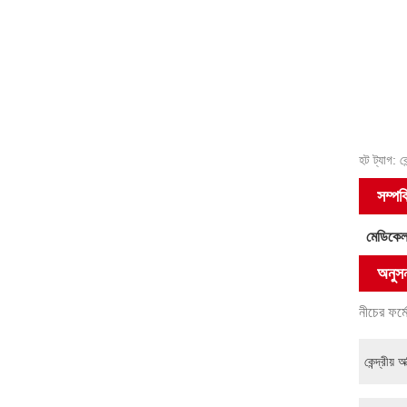
হট ট্যাগ: 
সম্পর
মেডিকেল 
অনুসন
নীচের ফর্