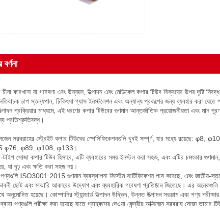
 বর্ণনা
চীনা কারখানা যা গবেষণা এবং উন্নয়ন, উত্পাদন এবং মেডিকেল কপার টিউব বিক্রয়ের উপর দৃষ্টি নিবদ্ধ
নেতিবাচক চাপ স্তন্যপান, চিকিৎসা গ্যাস ইনস্টলেশন এবং অন্যান্য প্রকল্পের জন্য ব্যবহার করা যেতে
ত্পাদন প্রক্রিয়ার মাধ্যমে, এই ধরণের কপার টিউবের গুণমান আন্তর্জাতিক প্রয়োজনীয়তা এবং মান প
্য প্রতিশ্রুতিবদ্ধ।
 অক্সিজেন সরবরাহের স্ট্রেইট কপার টিউবের স্পেসিফিকেশনগুলি খুবই সম্পূর্ণ, যার মধ্যে রয়
5 φ76, φ89, φ108, φ133।
টাইপ সোজা কপার টিউব হিসাবে, এটি ব্যবহারের সময় ইনস্টল করা সহজ, এবং এটির চমৎকার গুণমান, কম
য়, যা দৃঢ় এবং ক্ষতি করা সহজ নয়।
 পণ্যগুলি ISO3001:2015 গুণমান ব্যবস্থাপনা সিস্টেম সার্টিফিকেশন পাস করেছে, এবং জাতীয়-স্তর
ভাবনী ছোট এবং মাঝারি আকারের উদ্যোগ এবং ব্যবহারিক গবেষণা প্রতিষ্ঠান জিতেছে। এর অনেকগুলি স্
াথে অনুমোদিত হয়েছে। কোম্পানির স্ট্যান্ডার্ড উত্পাদন উদ্ভিদ, উন্নত উত্পাদন সরঞ্জাম এবং পণ্য পরীক্ষার 
দ্বারা পণ্যগুলি পরীক্ষা করা হয়েছে যাতে গ্রাহকদের দেওয়া কেন্দ্রীয় অক্সিজেন সরবরাহ সোজা তামার টিউ