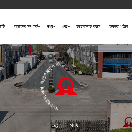
বাড়ি
আমাদের সম্পর্কে
পণ্য
খবর
ডাউনলোড করুন
তদন্ত পাঠান
পেশাদার ফোকাস, উচ্চ মানের পণ্য
হংফাং - পণ্য