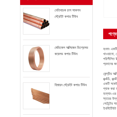
নেতিবাচক চাপ সাকশন
স্ট্রেইট কপার টিউব
পণ্যের
মেডিকেল অক্সিজেন ডিগ্রেসড
হংফাং একটি 
খাওয়ানো, 
কয়েলড কপার টিউব
পরিশীলিত উ
প্রদানের জন
কেন্দ্রীয়
φ45, φ4
একটি সকেট-
হিমায়ন স্ট্রেইট কপার টিউব
প্যাক করা হ
হংফ্যাং-এর
স্তরের উদ্
পেটেন্টের স
ইনস্টিটিউট 