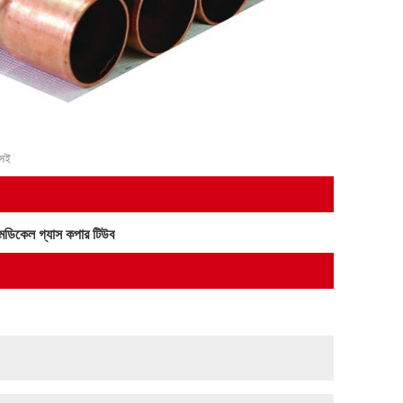
কসই
েডিকেল গ্যাস কপার টিউব